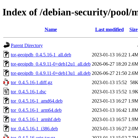
Index of /debian-security/pool/m
Name
Last modified
Size
Parent Directory
tor-geoipdb_0.4.5.16-1_all.deb
2023-01-13 16:22
1.4
tor-geoipdb_0.4.9.11-0+deb12u1_all.deb
2026-06-27 18:20
2.6
tor-geoipdb_0.4.9.11-0+deb13u1_all.deb
2026-06-27 21:50
2.6
tor_0.4.5.16-1.diff.gz
2023-01-13 15:52
58
tor_0.4.5.16-1.dsc
2023-01-13 15:52
1.9
tor_0.4.5.16-1_amd64.deb
2023-01-13 16:27
1.9
tor_0.4.5.16-1_arm64.deb
2023-01-13 16:42
1.8
tor_0.4.5.16-1_armhf.deb
2023-01-13 16:57
1.9
tor_0.4.5.16-1_i386.deb
2023-01-13 16:27
2.0
tor_0.4.5.16.orig.tar.gz
2023-01-13 15:52
7.7