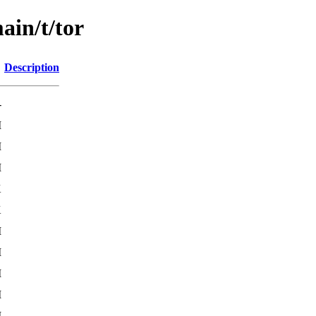
ain/t/tor
Description
-
M
M
M
K
K
M
M
M
M
M